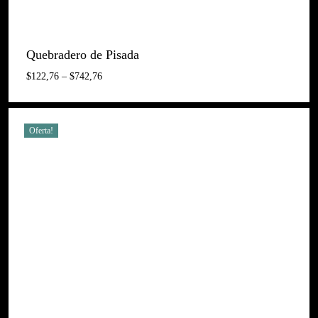
Quebradero de Pisada
Interval
$
122,76
–
$
742,76
De
Preus:
$122,76
A
Oferta!
$742,76