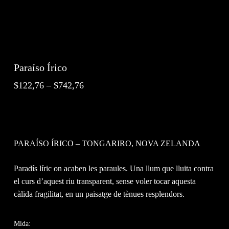
Paraíso Írico
Interval
$
122,76
–
$
742,76
de
preus:
$122,76
a
PARAÍSO ÍRICO – TONGARIRO, NOVA ZELANDA
$742,76
Paradís líric on acaben les paraules. Una llum que lluita contra
el curs d’aquest riu transparent, sense voler tocar aquesta
càlida fragilitat, en un paisatge de tènues resplendors.
Mida: