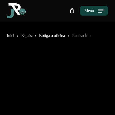
Skip
to
Menú
Tanca
Cistella
la
main
Cistella
content
Inici
Espais
Botiga o oficina
Paraíso Írico