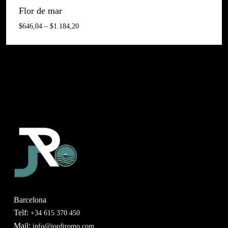
Flor de mar
Interval
$
646,04
–
$
1.184,20
De
Preus:
$646,04
A
$1.184,20
Barcelona
Telf:
+34 615 370 450
Mail:
info@jordiromo.com