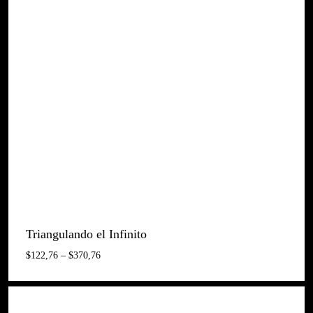
Preus:
$122,76
A
$742,76
Triangulando el Infinito
Interval
$
122,76
–
$
370,76
De
Preus:
$122,76
A