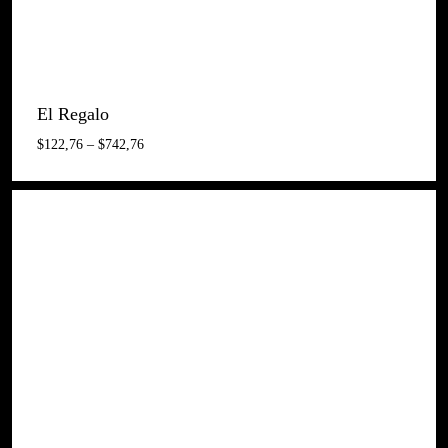
El Regalo
Interval
$
122,76
–
$
742,76
De
Preus:
$122,76
A
$742,76