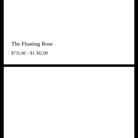
The Floating Rose
Interval
$
731,60
–
$
1.302,00
De
Preus:
$731,60
A
$1.302,00