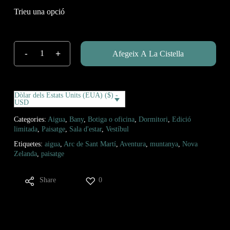
Afegeix A La Cistella
Dòlar dels Estats Units (EUA) ($) -
USD
Categories:
Aigua
,
Bany
,
Botiga o oficina
,
Dormitori
,
Edició
limitada
,
Paisatge
,
Sala d'estar
,
Vestíbul
Etiquetes:
aigua
,
Arc de Sant Martí
,
Aventura
,
muntanya
,
Nova
Zelanda
,
paisatge
Share
0