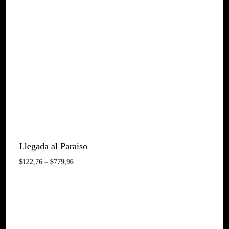
$370,76
Llegada al Paraiso
Interval
$
122,76
–
$
779,96
De
Preus:
$122,76
A
$779,96