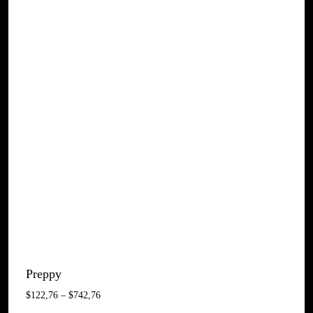
Preppy
Interval
$
122,76
–
$
742,76
De