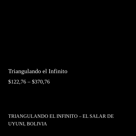
Triangulando el Infinito
Interval
$
122,76
–
$
370,76
de
preus:
$122,76
a
TRIANGULANDO EL INFINITO – EL SALAR DE
$370,76
UYUNI, BOLIVIA