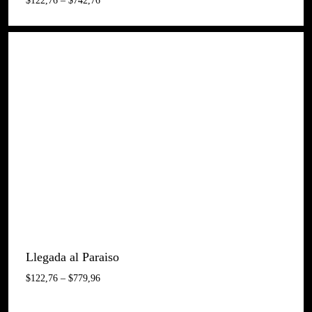
$
122,76
–
$
742,76
De
Preus:
$122,76
A
$742,76
Llegada al Paraiso
Interval
$
122,76
–
$
779,96
De
Preus: