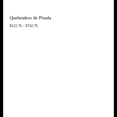
Quebradero de Pisada
Interval
$
122,76
–
$
742,76
De
Preus:
$122,76
A
$742,76