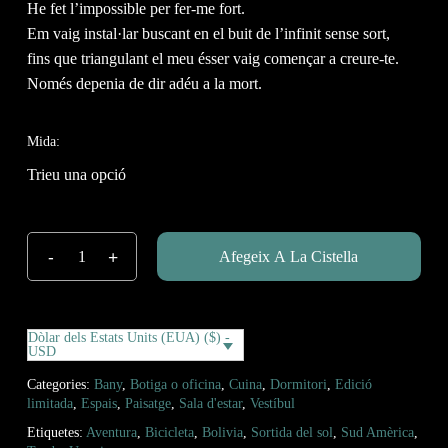
He fet l’impossible per fer-me fort.
Em vaig instal·lar buscant en el buit de l’infinit sense sort,
fins que triangulant el meu ésser vaig començar a creure-te.
Només depenia de dir adéu a la mort.
Mida:
Afegeix A La Cistella
Dòlar dels Estats Units (EUA) ($) -
USD
Categories:
Bany
,
Botiga o oficina
,
Cuina
,
Dormitori
,
Edició
limitada
,
Espais
,
Paisatge
,
Sala d'estar
,
Vestíbul
Etiquetes:
Aventura
,
Bicicleta
,
Bolivia
,
Sortida del sol
,
Sud Amèrica
,