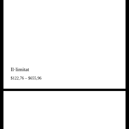
Il·limitat
Interval
$
122,76
–
$
655,96
De
Preus:
$122,76
A
$655,96