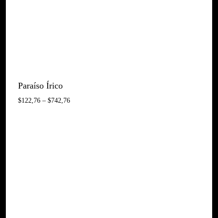
Paraíso Írico
Interval
$
122,76
–
$
742,76
De
Preus:
$122,76
A
$742,76