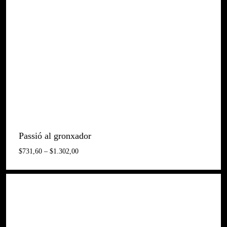
$122,76
A
$779,96
Passió al gronxador
Interval
$
731,60
–
$
1.302,00
De
Preus:
$731,60
A
$1.302,00