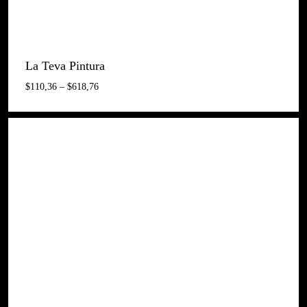
La Teva Pintura
Interval
$
110,36
–
$
618,76
De
Preus:
$110,36
A
$618,76