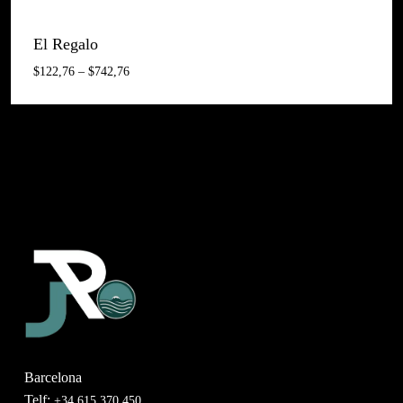
El Regalo
Interval
$
122,76
–
$
742,76
De
Preus:
$122,76
A
$742,76
Barcelona
Telf:
+34 615 370 450