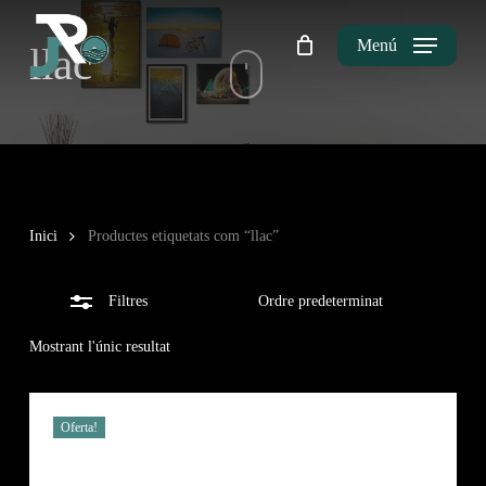
Skip
to
Menú
llac
Tanca
Tanca
Cistella
la
main
els
Cistella
content
filtres
Inici
Productes etiquetats com “llac”
Filtres
Mostrant l'únic resultat
Oferta!